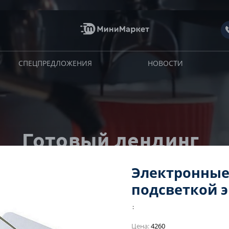
СПЕЦПРЕДЛОЖЕНИЯ
НОВОСТИ
Готовый лендинг
с интернет-магазином
Электронные
подсветкой э
родуманный лендинг с корзиной, оформлением заказа и
онлайн оплатой на редакции 1С-Битрикс: Старт
:
Цена:
4260