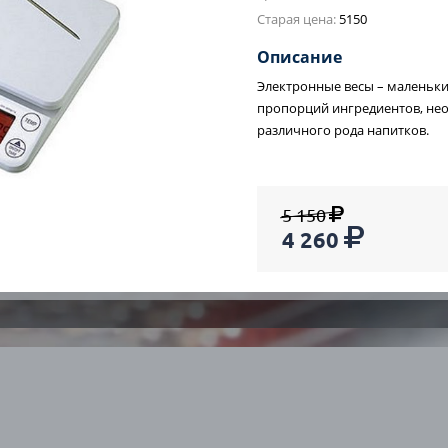
Старая цена:
5150
ПОСМОТРЕТЬ КАТАЛОГ
Описание
Электронные весы – маленьк
пропорций ингредиентов, не
различного рода напитков.
5 150
сплатная
Работаем без
Г
4 260
сультация
выходных
в