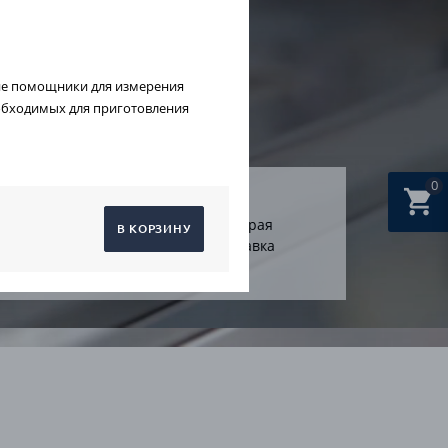
ие помощники для измерения
обходимых для приготовления
0
арантия на
Быстрая
В КОРЗИНУ
се товары
доставка