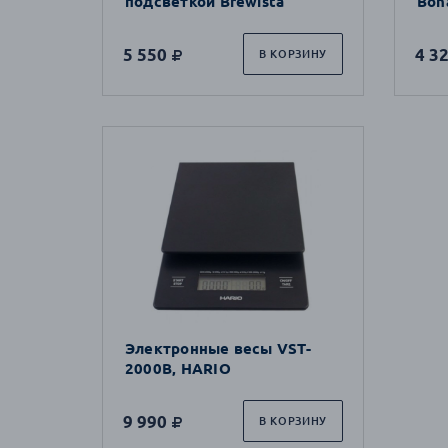
подсветкой Brewista
Bon
5 550
4 3
В КОРЗИНУ
Электронные весы VST-
2000B, HARIO
9 990
В КОРЗИНУ