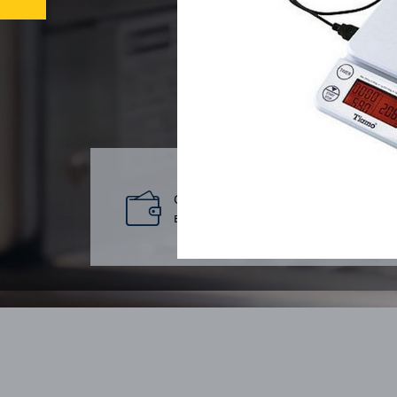
Cashback на
Бе
все от 5%
кон