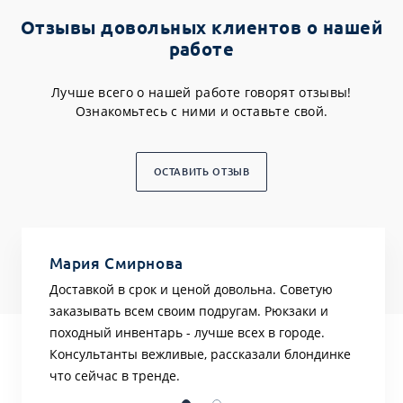
Отзывы довольных клиентов о нашей
работе
Лучше всего о нашей работе говорят отзывы!
Ознакомьтесь с ними и оставьте свой.
ОСТАВИТЬ ОТЗЫВ
Мария Смирнова
Иван
 бега.
Доставкой в срок и ценой довольна. Советую
Заказы
заказывать всем своим подругам. Рюкзаки и
Достав
его
походный инвентарь - лучше всех в городе.
качест
советую
Консультанты вежливые, рассказали блондинке
города
что сейчас в тренде.
покупа