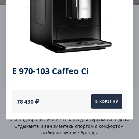
Cashback на все от
Бесплатная
5%
консультация
Работаем без
Гарантия на все
выходных
товары
E 970-103 Caffeo Ci
Быстрая доставка
:
78 430
В КОРЗИНУ
Автоматические
Мы подобрали лучшие товары для туризма и отдыха
Отдыхайте и занимайтесь спортом с комфортом,
выбирая лучшие бренды