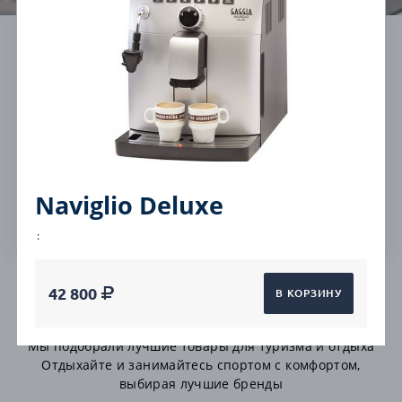
Cashback на все от
Бесплатная
5%
консультация
Работаем без
Гарантия на все
выходных
товары
Naviglio Deluxe
Быстрая доставка
:
42 800
В КОРЗИНУ
Автоматические
Мы подобрали лучшие товары для туризма и отдыха
Отдыхайте и занимайтесь спортом с комфортом,
выбирая лучшие бренды