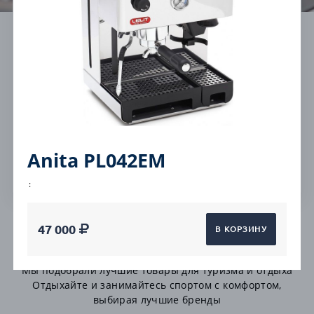
Cashback на все от
Бесплатная
5%
консультация
Работаем без
Гарантия на все
выходных
товары
Anita PL042EM
Быстрая доставка
:
47 000
В КОРЗИНУ
Автоматические
Мы подобрали лучшие товары для туризма и отдыха
Отдыхайте и занимайтесь спортом с комфортом,
выбирая лучшие бренды