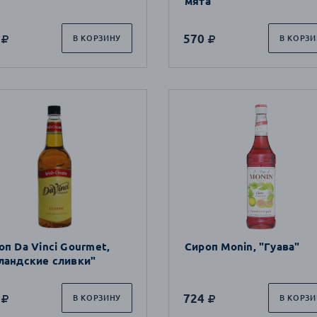
мята"
570
В КОРЗИНУ
В КОРЗИ
оп Da Vinci Gourmet,
Сироп Monin, "Гуава"
ландские сливки"
724
В КОРЗИНУ
В КОРЗИ