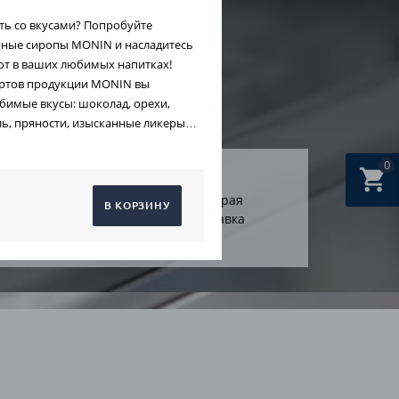
ть со вкусами? Попробуйте
ные сиропы MONIN и насладитесь
от в ваших любимых напитках!
ортов продукции MONIN вы
имые вкусы: шоколад, орехи,
ль, пряности, изысканные ликеры…
0
арантия на
Быстрая
В КОРЗИНУ
се товары
доставка