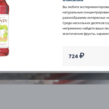
Вы любите экспериментирова
ПОСМОТРЕТЬ КАТАЛОГ
натуральные концентрирован
разнообразием интересных н
Среди нескольких десятков с
непременно найдете ваши люб
экзотические фрукты, караме
сплатная
Работаем без
Г
724
сультация
выходных
в