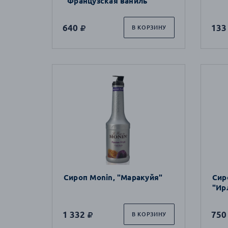
"Французская ваниль"
640
133
В КОРЗИНУ
Сироп Monin, "Маракуйя"
Сир
"Ир
1 332
750
В КОРЗИНУ