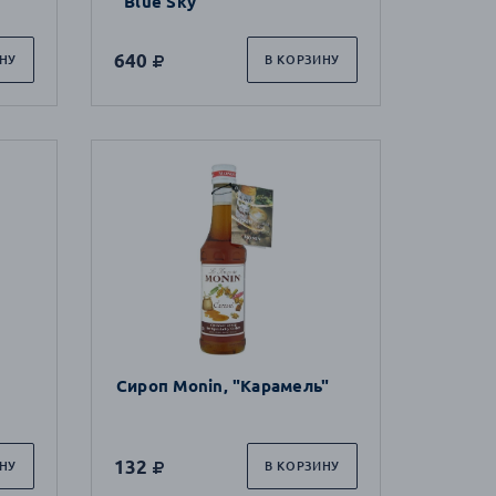
"Blue Sky"
640
НУ
В КОРЗИНУ
Сироп Monin, "Карамель"
132
НУ
В КОРЗИНУ