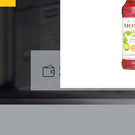
Cashback на
Бе
все от 5%
кон