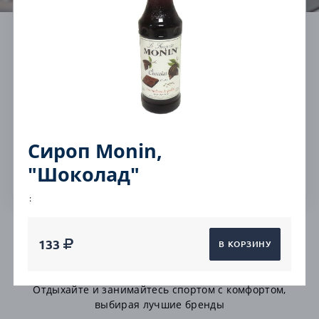
Cashback на все от
Бесплатная
5%
консультация
Работаем без
Гарантия на все
выходных
товары
Сироп Monin,
Быстрая доставка
"Шоколад"
:
Сиропы
133
В КОРЗИНУ
Мы подобрали лучшие товары для туризма и отдыха
Отдыхайте и занимайтесь спортом с комфортом,
выбирая лучшие бренды