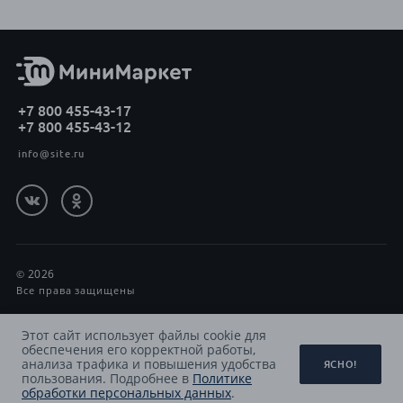
+7 800 455-43-17
+7 800 455-43-12
info@site.ru
2026
Все права защищены
Политика обработки персональных данных
Этот сайт использует файлы cookie для
обеспечения его корректной работы,
Принимаем к оплате
анализа трафика и повышения удобства
ЯСНО!
пользования. Подробнее в
Политике
обработки персональных данных
.