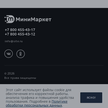
+7 800 455-43-17
+7 800 455-43-12
info@site.ru
2026
Все права защищены
Политика обработки персональных данных
Этот сайт использует файлы cookie для
обеспечения его корректной работы,
Принимаем к оплате
анализа трафика и повышения удобства
ЯСНО!
пользования. Подробнее в
Политике
обработки персональных данных
.