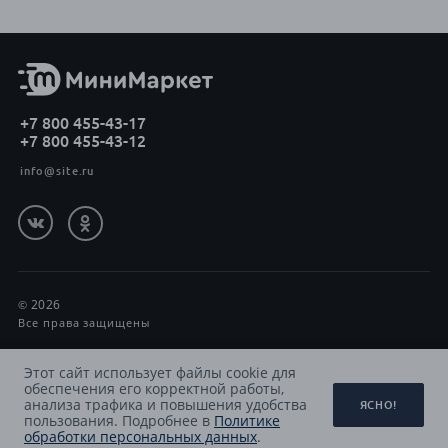
+7 800 455-43-17
+7 800 455-43-12
info@site.ru
2026
Все права защищены
Политика обработки персональных данных
Этот сайт использует файлы cookie для
обеспечения его корректной работы,
Принимаем к оплате
анализа трафика и повышения удобства
ЯСНО!
пользования. Подробнее в
Политике
обработки персональных данных
.